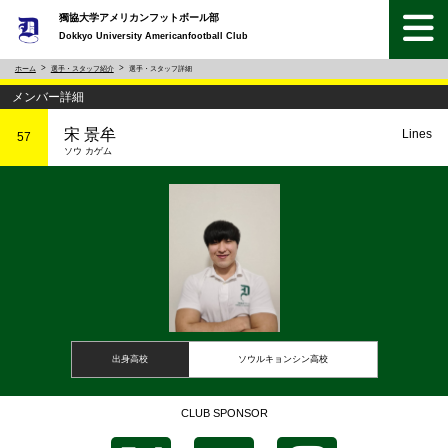
獨協大学アメリカンフットボール部
Dokkyo University Americanfootball Club
ホーム
選手・スタッフ紹介
選手・スタッフ詳細
メンバー詳細
宋 景牟
Lines
57
ソウ カゲム
出身高校
ソウルキョンシン高校
CLUB SPONSOR