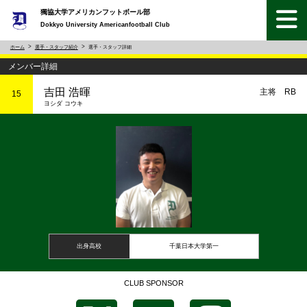
獨協大学アメリカンフットボール部
Dokkyo University Americanfootball Club
ホーム
選手・スタッフ紹介
選手・スタッフ詳細
メンバー詳細
吉田 浩暉
主将 RB
15
ヨシダ コウキ
出身高校
千葉日本大学第一
CLUB SPONSOR