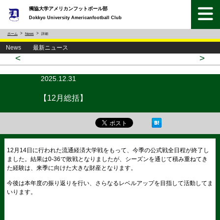
獨協大学アメリカンフットボール部
Dokkyo University Americanfootball Club
ホーム
News
詳細
News 最新ニュース
<
>
2025.12.31
【12月総括】
12月14日に行われた流通経済大学戦をもって、今季の公式戦全日程が終了し
ました。結果は0-36で敗戦となりましたが、シーズンを通じて積み重ねてき
た経験は、来季に向けた大きな財産となります。
今後は本年度の振り返りを行い、さらなるレベルアップを目指して活動してま
いります。